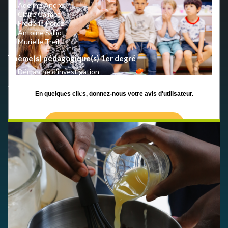
Adeline André
Claire Calmet
Frédéric Pérez
Antoine Salliot
Murielle Treil
Thème(s) pédagogique(s) 1er degré
Démarche d'investigation
Thème(s) pédagogique(s) 2nd degré
En quelques clics, donnez-nous votre avis d'utilisateur.
Démarche d'investigation
LIEN VERS LE QUESTIONNAIRE