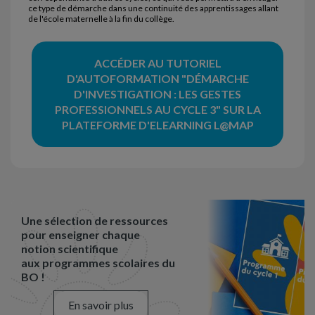
ce type de démarche dans une continuité des apprentissages allant
de l'école maternelle à la fin du collège.
ACCÉDER AU TUTORIEL
D'AUTOFORMATION "DÉMARCHE
D'INVESTIGATION : LES GESTES
PROFESSIONNELS AU CYCLE 3" SUR LA
PLATEFORME D'ELEARNING L@MAP
Une sélection de ressources
pour enseigner chaque
notion scientifique
aux programmes scolaires du
BO !
En savoir plus