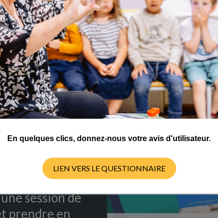
ques peuvent-ils
enseignement des
ormer les
es en laboratoire
est l’objectif de
Q
, destinée aux
En quelques clics, donnez-nous votre avis d'utilisateur.
Le mercredi 5 avril
heure en
LIEN VERS LE QUESTIONNAIRE
e aux
 une session de
et prendre en