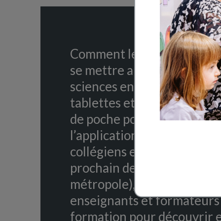
Comment les outils numéri
se mettre au service de l’
sciences en classe ? Transf
tablettes et les smartphon
de poche pour la classe, tel 
l’application gratuite
Fizzi
collégiens et aux lycéens. 
prochain de 12h à 13h30 (
métropole), Canopé propos
enseignants et formateurs
formation pour découvrir 