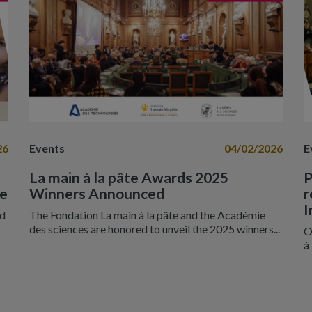
26
Events
04/02/2026
E
La main à la pâte Awards 2025
P
ce
Winners Announced
r
I
nd
The Fondation La main à la pâte and the Académie
des sciences are honored to unveil the 2025 winners...
O
à