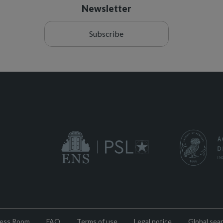
Newsletter
Subscribe
ess Room
FAQ
Terms of use
Legal notice
Global sea