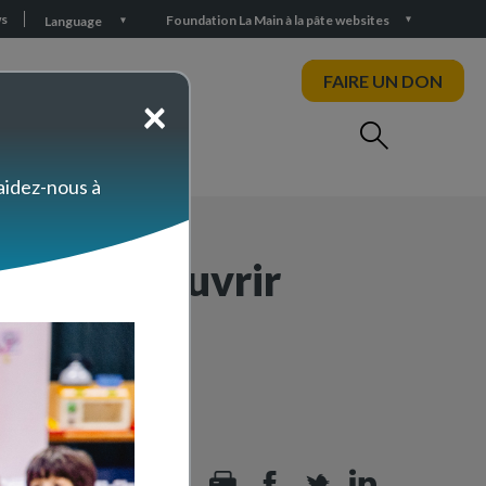
s
Foundation La Main à la pâte websites
Language
FAIRE UN DON
×
 aidez-nous à
 pour découvrir