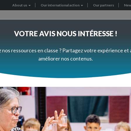
About us
Our international action
Our partners
New
Header
menu
VOTRE AVIS NOUS INTÉRESSE !
RNATIONAL PROJECTS
GET INVOLVED
z nos ressources en classe ? Partagez votre expérience et
améliorer nos contenus.
application FizziQ !
n atelier Canopé en ligne
l’application FizziQ !
EVENTS
21/03/2023