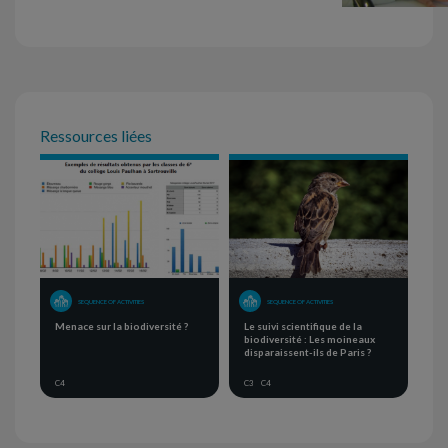
Ressources liées
SEQUENCE OF ACTIVITIES
SEQUENCE OF ACTIVITIES
Menace sur la biodiversité ?
Le suivi scientifique de la
biodiversité : Les moineaux
disparaissent-ils de Paris ?
C4
C3
C4