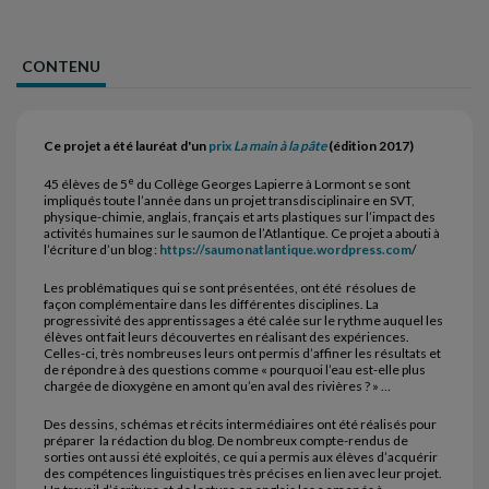
CONTENU
Ce projet a été lauréat d'un
prix
La main à la pâte
(édition 2017)
e
45 élèves de 5
du Collège Georges Lapierre à Lormont se sont
impliqués toute l’année dans un projet transdisciplinaire en SVT,
physique-chimie, anglais, français et arts plastiques sur l’impact des
activités humaines sur le saumon de l’Atlantique. Ce projet a abouti à
l’écriture d’un blog :
https://saumonatlantique.wordpress.com
/
Les problématiques qui se sont présentées, ont été résolues de
façon complémentaire dans les différentes disciplines. La
progressivité des apprentissages a été calée sur le rythme auquel les
élèves ont fait leurs découvertes en réalisant des expériences.
Celles-ci, très nombreuses leurs ont permis d’affiner les résultats et
de répondre à des questions comme « pourquoi l’eau est-elle plus
chargée de dioxygène en amont qu’en aval des rivières ? » …
Des dessins, schémas et récits intermédiaires ont été réalisés pour
préparer la rédaction du blog. De nombreux compte-rendus de
sorties ont aussi été exploités, ce qui a permis aux élèves d’acquérir
des compétences linguistiques très précises en lien avec leur projet.