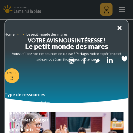
Le
Skip
petit
to
Togg
monde
main
navig
des
content
Menu
×
mares
utilisateu
Home
Le petit monde des mares
VOTRE AVIS NOUS INTÉRESSE !
Le petit monde des mares
Vous utilisez nos ressources en classe ? Partagez votre expérience et
Print
Facebook
Twitter
Linked
aidez-nous à améliorer nos contenus.
CYCLE
3
Type de ressources
Awarded Lamap Prize
Type de prix
Type
Prix Ecoles-Collèges
de
Année du prix
prix