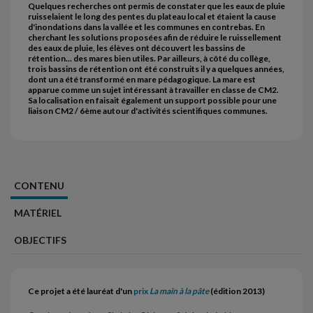
Quelques recherches ont permis de constater que les eaux de pluie
ruisselaient le long des pentes du plateau local et étaient la cause
d'inondations dans la vallée et les communes en contrebas. En
cherchant les solutions proposées afin de réduire le ruissellement
des eaux de pluie, les élèves ont découvert les bassins de
rétention... des mares bien utiles. Par ailleurs, à côté du collège,
trois bassins de rétention ont été construits il y a quelques années,
dont un a été transformé en mare pédagogique. La mare est
apparue comme un sujet intéressant à travailler en classe de CM2.
Sa localisation en faisait également un support possible pour une
liaison CM2 / 6ème autour d'activités scientifiques communes.
CONTENU
MATÉRIEL
OBJECTIFS
Ce projet a été lauréat d'un
prix
La main à la pâte
(édition 2013)