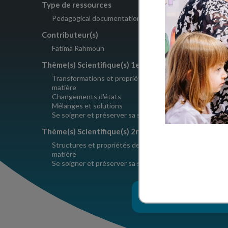
Type de ressources
Copyright
Pedagogical documentation
CC BY-NC
Contributeur(s)
Fatima Rahmoun
Thème(s) Scientifique(s) 1er degré
Transformations et propriétés de la
matière
Changements d'états
Mélanges et solutions
Se soigner et préserver sa santé
Thème(s) Scientifique(s) 2nd degré
Structures et propriétés de la
matière
Se soigner et préserver sa santé