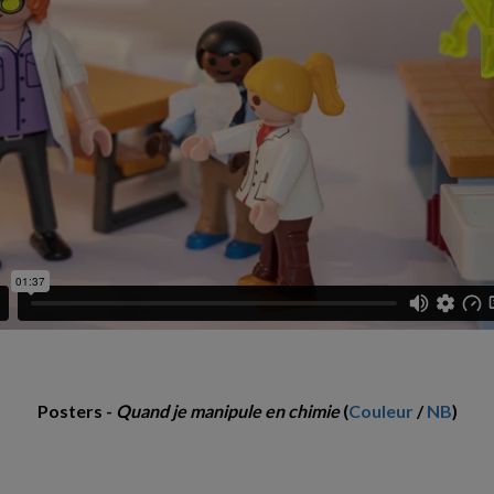
Posters -
Quand je manipule en chimie
(
Couleur
/
NB
)