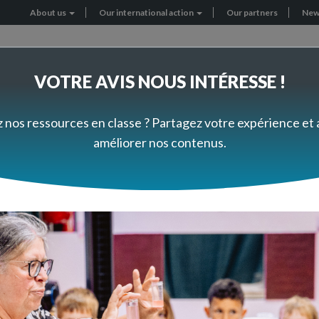
About us
Our international action
Our partners
New
Header
menu
VOTRE AVIS NOUS INTÉRESSE !
RNATIONAL PROJECTS
GET INVOLVED
z nos ressources en classe ? Partagez votre expérience et
améliorer nos contenus.
consignes en classe de c