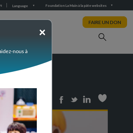
s
Foundation La Main à la pâte websites
Language
FAIRE UN DON
×
 aidez-nous à
himie
Print
Facebook
Twitter
Linkedin