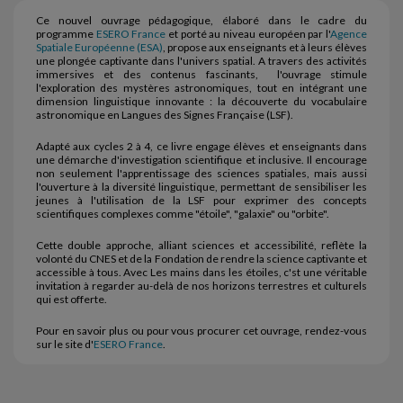
Ce nouvel ouvrage pédagogique, élaboré dans le cadre du
programme
ESERO France
et porté au niveau européen par l'
Agence
Spatiale Européenne (ESA)
, propose aux enseignants et à leurs élèves
une plongée captivante dans l'univers spatial. A travers des activités
immersives et des contenus fascinants, l'ouvrage stimule
l'exploration des mystères astronomiques, tout en intégrant une
dimension linguistique innovante : la découverte du vocabulaire
astronomique en Langues des Signes Française (LSF).
Adapté aux cycles 2 à 4, ce livre engage élèves et enseignants dans
une démarche d'investigation scientifique et inclusive. Il encourage
non seulement l'apprentissage des sciences spatiales, mais aussi
l'ouverture à la diversité linguistique, permettant de sensibiliser les
jeunes à l'utilisation de la LSF pour exprimer des concepts
scientifiques complexes comme "étoile", "galaxie" ou "orbite".
Cette double approche, alliant sciences et accessibilité, reflète la
volonté du CNES et de la Fondation de rendre la science captivante et
accessible à tous. Avec Les mains dans les étoiles, c'st une véritable
invitation à regarder au-delà de nos horizons terrestres et culturels
qui est offerte.
Pour en savoir plus ou pour vous procurer cet ouvrage, rendez-vous
sur le site d'
ESERO France
.