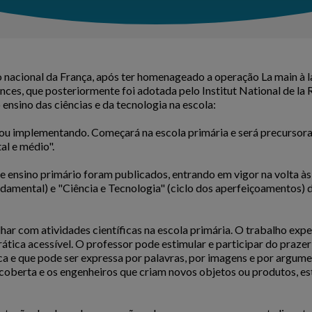
 nacional da França, após ter homenageado a operação La main à la 
ces, que posteriormente foi adotada pelo Institut National de la
nsino das ciências e da tecnologia na escola:
ou implementando. Começará na escola primária e será precursor
l e médio".
 ensino primário foram publicados, entrando em vigor na volta às
ndamental) e "Ciência e Tecnologia" (ciclo dos aperfeiçoamentos)
lhar com atividades científicas na escola primária. O trabalho exp
tica acessível. O professor pode estimular e participar do prazer 
a e que pode ser expressa por palavras, por imagens e por argumen
escoberta e os engenheiros que criam novos objetos ou produtos, e