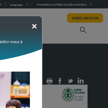
s
Foundation La Main à la pâte websites
Language
FAIRE UN DON
×
 aidez-nous à
rtuguese
Print
Facebook
Twitter
Linkedin