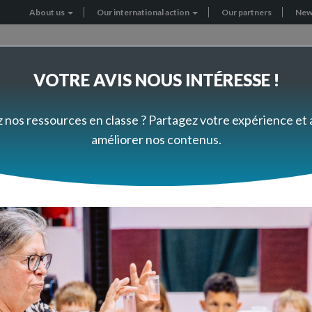
About us
Our international action
Our partners
New
Header
menu
VOTRE AVIS NOUS INTÉRESSE !
RNATIONAL PROJECTS
GET INVOLVED
z nos ressources en classe ? Partagez votre expérience et
améliorer nos contenus.
g science in school in po