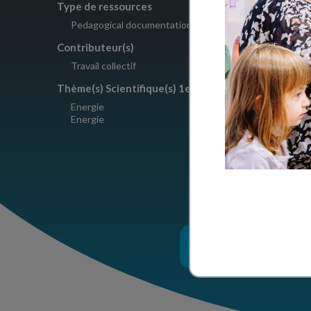
Type de ressources
Copyright
Pedagogical documentation
CC BY-NC
Contributeur(s)
Travail collectif
Thème(s) Scientifique(s) 1er degré
Energie
Energie