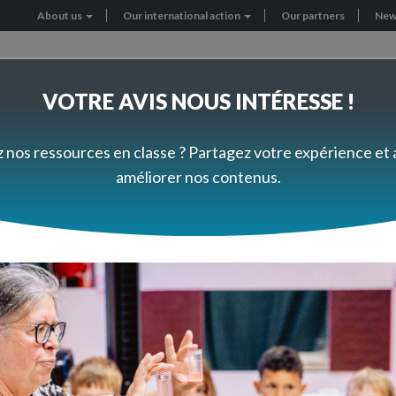
About us
Our international action
Our partners
New
Header
menu
VOTRE AVIS NOUS INTÉRESSE !
RNATIONAL PROJECTS
GET INVOLVED
z nos ressources en classe ? Partagez votre expérience et
améliorer nos contenus.
e connaissances sur l'én