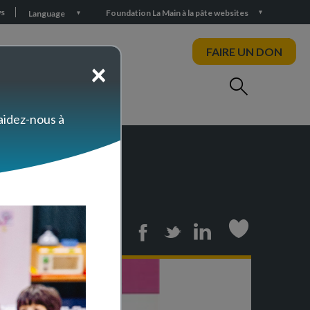
s
Foundation La Main à la pâte websites
Language
FAIRE UN DON
×
 aidez-nous à
ergie
Print
Facebook
Twitter
Linkedin