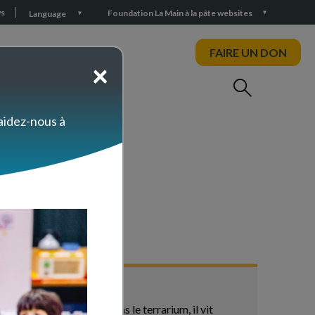
s
Foundation La Main à la pâte websites
Language
FAIRE UN DON
×
 aidez-nous à
s
e, mais il est encore dans le terrarium, il vit