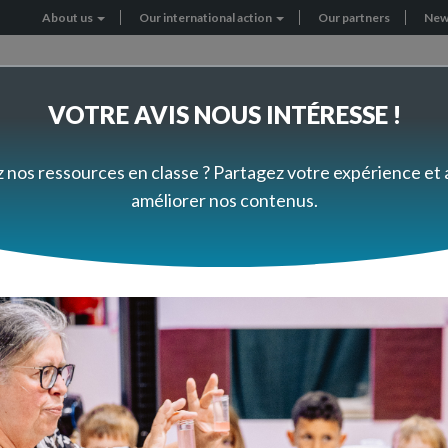
About us
Our international action
Our partners
New
Header
menu
VOTRE AVIS NOUS INTÉRESSE !
RNATIONAL PROJECTS
GET INVOLVED
z nos ressources en classe ? Partagez votre expérience et
améliorer nos contenus.
Questions to the expert
l'homme
lle
 de lombrics. Un escargot a eu un accident: sa coquille a été écrasé