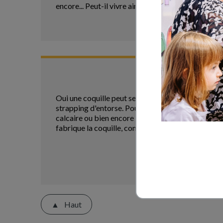
encore... Peut-il vivre ainsi longtemps ? comment l
Oui une coquille peut se réparer ; pour "sauver" 
strapping d'entorse. Pour faciliter la calcificatio
calcaire ou bien encore répandre de la chaux pour qu
fabrique la coquille, comme la nôtre fabrique des 
Haut