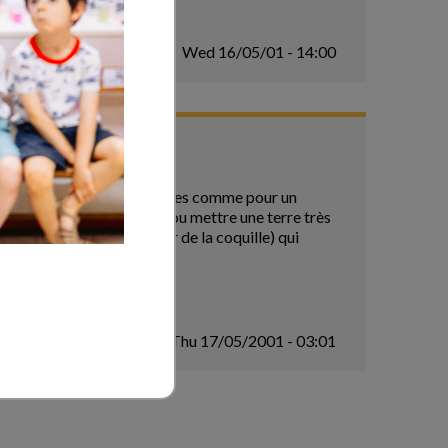
Wed 16/05/01 - 14:00
 en mettant des petites bandes comme pour un
ots viendront les brouter) ou mettre une terre très
argot qui est à l'intérieur de la coquille) qui
Thu 17/05/2001 - 03:01