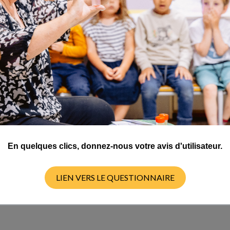
es escargots font-ils pour réparer leur coquille ?
l'escargot essayer de consolider la coquille cassée avec du scotch
n penser à mettre des coquilles d'œufs dans le terrarium (les escarg
'ils puissent l'ingurgiter. C'est la "peau" du limaçon (partie de l'esc
poils ou celle des oiseaux des plumes.
En quelques clics, donnez-nous votre avis d'utilisateur.
LIEN VERS LE QUESTIONNAIRE