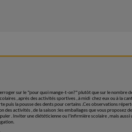
erroger sur le "pour quoi mange-t-on?" plutôt que sur le nombre de 
olaires , après des activités sportives , à midi chez eux ou à la cantin
erte puis la pousse des dents pour certains .Ces observations répert
ion des activités , de la saison :les emballages que vous proposez d
puler . Inviter une diététicienne ou l'infirmière scolaire , mais auss
igation.