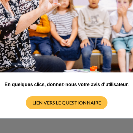
portance des 4 repas par jour et leur fonction ainsi que du "pourq
eur faire chercher dans les emballages récoltés ceux qui pourraient
ur des grandes sections.
En quelques clics, donnez-nous votre avis d'utilisateur.
LIEN VERS LE QUESTIONNAIRE
 des 4 repas" soit le bon objectif...ou alors ce n'est pas très bien 