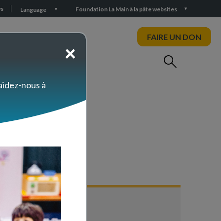
s
Foundation La Main à la pâte websites
Language
FAIRE UN DON
×
 aidez-nous à
s