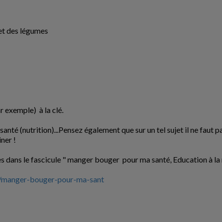
 et des légumes
r exemple) à la clé.
santé (nutrition)...Pensez également que sur un tel sujet il ne faut pa
iner !
 dans le fascicule " manger bouger pour ma santé, Education à la nut
7/manger-bouger-pour-ma-sant