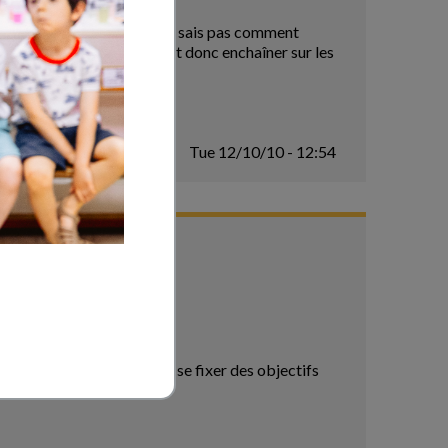
uoi mange t-on?", mais je ne sais pas comment
 servir au petit déjeuner et donc enchaîner sur les
Tue 12/10/10 - 12:54
formulé. il faudrait plutôt se fixer des objectifs