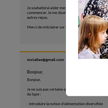
Je souhaiterai aider mes élèves à comprendre l'im
commencer. Je me disais peut être que je pouvais l
autres repas.
Merci de m'éclairer sur une séquence possible po
mstallae@gmail.com
Bonjour,
Bonjour,
Je ne suis pas certaine que "comprendre l'importance
du type :
- introduire la notion d'alimentation diversifiée