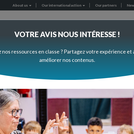
About us
Our international action
Our partners
New
Header
menu
VOTRE AVIS NOUS INTÉRESSE !
RNATIONAL PROJECTS
GET INVOLVED
z nos ressources en classe ? Partagez votre expérience et
améliorer nos contenus.
Questions to the expert