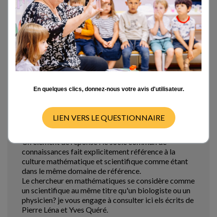
référence à cette problématique. Si vous aviez
quelques orientations à m'indiquer...
En vous remerciant par avance de vos réponses
Fri 19/04/13 - 05:30
En quelques clics, donnez-nous votre avis d'utilisateur.
th.chevallier.pro@icloud.com
LIEN VERS LE QUESTIONNAIRE
Un élément de réponse : le
Un élément de réponse : le socle commun de
connaissances fait explicitement référence à la
culture mathématique et scientifique comme étant
dans le même domaine de référence.
Le chercheur en mathématiques se considère comme
un scientifique au même titre qu'un biologiste ou un
physicien? je vous engage à consulter ici els écrits de
Pierre Léna et Yves Quéré.