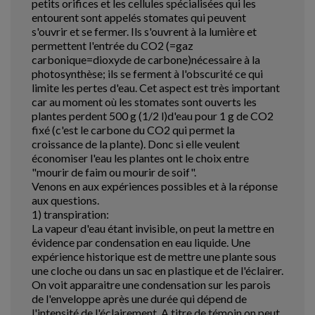
petits orifices et les cellules spécialisées qui les
entourent sont appelés stomates qui peuvent
s'ouvrir et se fermer. Ils s'ouvrent à la lumière et
permettent l'entrée du CO2 (=gaz
carbonique=dioxyde de carbone)nécessaire à la
photosynthèse; ils se ferment à l'obscurité ce qui
limite les pertes d'eau. Cet aspect est très important
car au moment où les stomates sont ouverts les
plantes perdent 500 g (1/2 l)d'eau pour 1 g de CO2
fixé (c'est le carbone du CO2 qui permet la
croissance de la plante). Donc si elle veulent
économiser l'eau les plantes ont le choix entre
"mourir de faim ou mourir de soif".
Venons en aux expériences possibles et à la réponse
aux questions.
1) transpiration:
La vapeur d'eau étant invisible, on peut la mettre en
évidence par condensation en eau liquide. Une
expérience historique est de mettre une plante sous
une cloche ou dans un sac en plastique et de l'éclairer.
On voit apparaitre une condensation sur les parois
de l'enveloppe après une durée qui dépend de
l'intensité de l'éclairement. A titre de témoin on peut