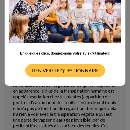
Tue 01/04/14 - 12:09
Attention, il y a un problème
En quelques clics, donnez-nous votre avis d'utilisateur.
Attention, il y a un problème de vocabulaire. Les
mécanismes de transpiration chez les plantes et chez
les humains sont très différents, par conséquent le
LIEN VERS LE QUESTIONNAIRE
mot transpiration n'a pas le même sens dans les deux
cas. Seul le résultat final est le même, c'est le
refroidissement de l'organisme. Ce qui se rapproche
en apparence le plus de la transpiration humaine est
appelé exsudation chez les plantes (apparition de
gouttes d'eau au bout des feuilles en fin de nuit) mais
elle n'a pas de fonction de régulation thermique. Cela
n'a rien à voir avec la transpiration végétale qui est
une perte de vapeur d'eau (gaz invisible) par de
petits orifices situés à la surface des feuilles. Ces