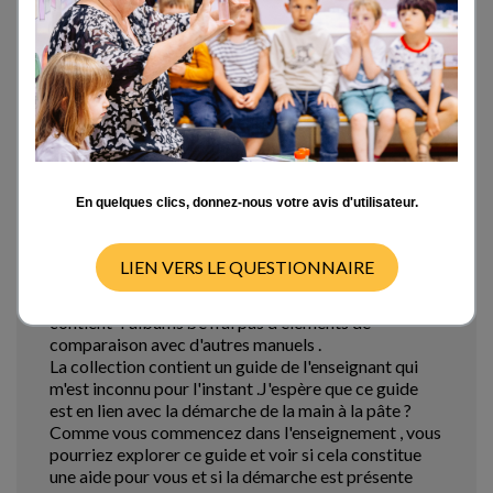
Sun 26/07/15 - 07:14
Bonjour Sophie,
En quelques clics, donnez-nous votre avis d'utilisateur.
Bonjour Sophie,
J'enseigne en moyenne section, je me suis procuré
LIEN VERS LE QUESTIONNAIRE
par curiosité les derniers manuels de science
programme 2015 collection Tavernier.Collection qui
contient 4 albums .Je n'ai pas d'éléments de
comparaison avec d'autres manuels .
La collection contient un guide de l'enseignant qui
m'est inconnu pour l'instant .J'espère que ce guide
est en lien avec la démarche de la main à la pâte ?
Comme vous commencez dans l'enseignement , vous
pourriez explorer ce guide et voir si cela constitue
une aide pour vous et si la démarche est présente