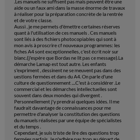
.Les manuels ne suffisent pas mais peuvent être une
aide ou un faux ami dans la masse énorme de travaux
à réaliser pour la préparation concrète de la rentrée
et de votre classe.
Aussi , je me permets d'émettre certaines réserves
quant à l'utilisation de ces manuels . Ces manuels
sont liés à des fichiers photocopiables qui sont à
mon avis à proscrire cf nouveaux programmes: les
fiches A4 sont exceptionnelles, c'est écrit noir sur
blanc.(j'espère que Bordas ne lit pas ce message).La
démarche Lamap est tout autre. Les enfants
s'expriment , dessinent ne se meuvent pas dans des
uestions fermées et dans du A4. On parle d'une
culture de questionnement ....C'est à considérer .Le
commercial et les démarches intellectuelles sont
souvent dans deux mondes qui divergent .
Personnellement j'y prendrai quelques idées. Il me
faudrait davantage de connaissances pour me
permettre d'analyser la constitution des questions
du manuels réalisées par une équipe de spécialistes
et du temps .
Cependant, je suis triste de lire des questions trop
fermées parfois. Je n'adhère pas trop au départ de