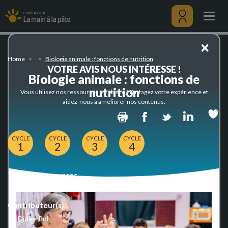
Biologie
Skip
animale
to
Togg
:
main
navig
fonctions
content
Menu
×
de
utilisateu
nutrition
Home
Biologie animale : fonctions de nutrition
VOTRE AVIS NOUS INTÉRESSE !
Biologie animale : fonctions de
nutrition
Vous utilisez nos ressources en classe ? Partagez votre expérience et
aidez-nous à améliorer nos contenus.
Print
Facebook
Twitter
Linked
CYCLE
CYCLE
CYCLE
CYCLE
1
2
3
4
Type de ressources
Scientific documentation
Contributeur(s)
Didier Pol