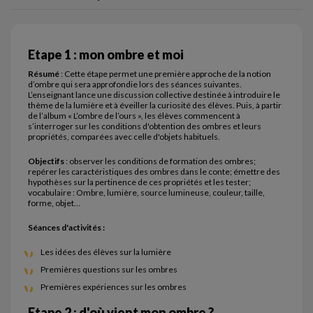
Etape 1 : mon ombre et moi
Résumé
: Cette étape permet une première approche de la notion
d’ombre qui sera approfondie lors des séances suivantes.
L’enseignant lance une discussion collective destinée à introduire le
thème de la lumière et à éveiller la curiosité des élèves. Puis, à partir
de l’album « L’ombre de l’ours », les élèves commencent à
s’interroger sur les conditions d'obtention des ombres et leurs
propriétés, comparées avec celle d'objets habituels.
Objectifs
: observer les conditions de formation des ombres;
repérer les caractéristiques des ombres dans le conte; émettre des
hypothèses sur la pertinence de ces propriétés et les tester;
vocabulaire : Ombre, lumière, source lumineuse, couleur, taille,
forme, objet…
Séances d'activités :
Les idées des élèves sur la lumière
Premières questions sur les ombres
Premières expériences sur les ombres
Etape 2 : d'où vient mon ombre ?