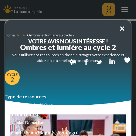
Ombres
Skip
et
to
Togg
lumière
main
navig
au
content
Menu
×
cycle
utilisateu
2
Home
Ombres et lumière au cycle 2
VOTRE AVIS NOUS INTÉRESSE !
Ombres et lumière au cycle 2
Vous utilisez nos ressources en classe ? Partagez votre expérience et
Print
Facebook
Twitter
Linked
aidez-nous à améliorer nos contenus.
CYCLE
2
Type de ressources
Sequence of activities
Contributeur(s)
Nicolas Demarthe
Thème(s) Scientifique(s) 1er degré