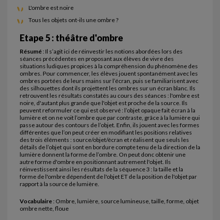
L'ombre est noire
Tous les objets ont-ils une ombre ?
Etape 5 : théâtre d'ombre
Résumé
: Il s’agit ici de réinvestir les notions abordées lors des
séances précédentes en proposant aux élèves de vivre des
situations ludiques propices à la compréhension du phénomène des
ombres. Pour commencer, les élèves jouent spontanément avec les
ombres portées de leurs mains sur l’écran, puis se familiarisent avec
des silhouettes dont ils projettent les ombres sur un écran blanc. Ils
retrouvent les résultats constatés au cours des séances : l'ombre est
noire, d'autant plus grande que l'objet est proche de la source. Ils
peuvent reformuler ce qui est observé : l’objet opaque fait écran à la
lumière et on ne voit l’ombre que par contraste, grâce à la lumière qui
passe autour des contours de l’objet. Enfin, ils jouent avec les formes
différentes que l’on peut créer en modifiant les positions relatives
des trois éléments : source/objet/écran et réalisent que seuls les
détails de l’objet qui sont en bordure compte tenu de la direction de la
lumière donnent la forme de l’ombre. On peut donc obtenir une
autre forme d'ombre en positionnant autrement l'objet. Ils
réinvestissent ainsi les résultats de la séquence 3 : la taille et la
forme de l'ombre dépendent de l'objet ET de la position de l'objet par
rapport à la source de lumière.
Vocabulaire
: Ombre, lumière, source lumineuse, taille, forme, objet
ombre nette, floue