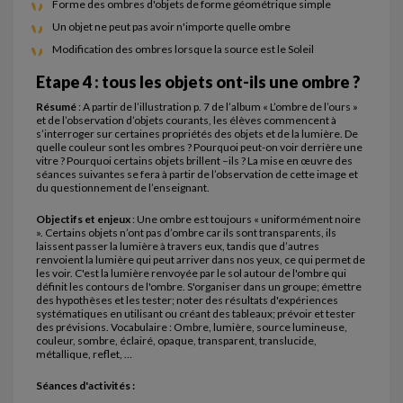
Forme des ombres d'objets de forme géométrique simple
Un objet ne peut pas avoir n'importe quelle ombre
Modification des ombres lorsque la source est le Soleil
Etape 4 : tous les objets ont-ils une ombre ?
Résumé
: A partir de l’illustration p. 7 de l’album « L’ombre de l’ours »
et de l’observation d’objets courants, les élèves commencent à
s’interroger sur certaines propriétés des objets et de la lumière. De
quelle couleur sont les ombres ? Pourquoi peut-on voir derrière une
vitre ? Pourquoi certains objets brillent –ils ? La mise en œuvre des
séances suivantes se fera à partir de l’observation de cette image et
du questionnement de l’enseignant.
Objectifs et enjeux
: Une ombre est toujours « uniformément noire
». Certains objets n’ont pas d’ombre car ils sont transparents, ils
laissent passer la lumière à travers eux, tandis que d’autres
renvoient la lumière qui peut arriver dans nos yeux, ce qui permet de
les voir. C'est la lumière renvoyée par le sol autour de l'ombre qui
définit les contours de l'ombre. S'organiser dans un groupe; émettre
des hypothèses et les tester; noter des résultats d'expériences
systématiques en utilisant ou créant des tableaux; prévoir et tester
des prévisions. Vocabulaire : Ombre, lumière, source lumineuse,
couleur, sombre, éclairé, opaque, transparent, translucide,
métallique, reflet, …
Séances d'activités :