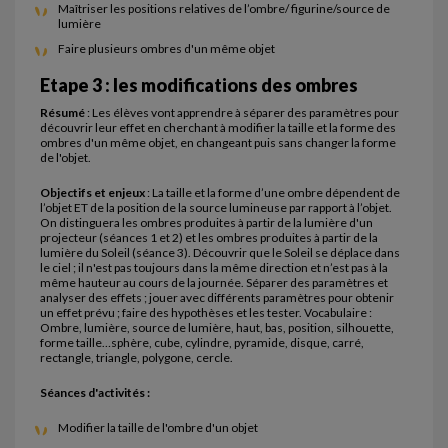
Maîtriser les positions relatives de l’ombre/ figurine/source de
lumière
Faire plusieurs ombres d'un même objet
Etape 3 : les modifications des ombres
Résumé
: Les élèves vont apprendre à séparer des paramètres pour
découvrir leur effet en cherchant à modifier la taille et la forme des
ombres d'un même objet, en changeant puis sans changer la forme
de l'objet.
Objectifs et enjeux
: La taille et la forme d’une ombre dépendent de
l’objet ET de la position de la source lumineuse par rapport à l’objet.
On distinguera les ombres produites à partir de la lumière d'un
projecteur (séances 1 et 2) et les ombres produites à partir de la
lumière du Soleil (séance 3). Découvrir que le Soleil se déplace dans
le ciel ; il n'est pas toujours dans la même direction et n’est pas à la
même hauteur au cours de la journée. Séparer des paramètres et
analyser des effets ; jouer avec différents paramètres pour obtenir
un effet prévu ; faire des hypothèses et les tester. Vocabulaire :
Ombre, lumière, source de lumière, haut, bas, position, silhouette,
forme taille…sphère, cube, cylindre, pyramide, disque, carré,
rectangle, triangle, polygone, cercle.
Séances d'activités :
Modifier la taille de l'ombre d'un objet