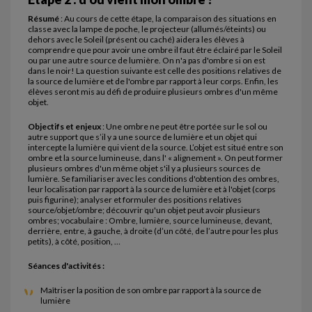
Résumé
: Au cours de cette étape, la comparaison des situations en
classe avec la lampe de poche, le projecteur (allumés/éteints) ou
dehors avec le Soleil (présent ou caché) aidera les élèves à
comprendre que pour avoir une ombre il faut être éclairé par le Soleil
ou par une autre source de lumière. On n'a pas d'ombre si on est
dans le noir! La question suivante est celle des positions relatives de
la source de lumière et de l'ombre par rapport à leur corps. Enfin, les
élèves seront mis au défi de produire plusieurs ombres d'un même
objet.
Objectifs et enjeux
: Une ombre ne peut être portée sur le sol ou
autre support que s’il y a une source de lumière et un objet qui
intercepte la lumière qui vient de la source. L’objet est situé entre son
ombre et la source lumineuse, dans l' « alignement ». On peut former
plusieurs ombres d'un même objet s'il y a plusieurs sources de
lumière. Se familiariser avec les conditions d'obtention des ombres,
leur localisation par rapport à la source de lumière et à l'objet (corps
puis figurine); analyser et formuler des positions relatives
source/objet/ombre; découvrir qu'un objet peut avoir plusieurs
ombres; vocabulaire : Ombre, lumière, source lumineuse, devant,
derrière, entre, à gauche, à droite (d’un côté, de l’autre pour les plus
petits), à côté, position, …
Séances d'activités :
Maîtriser la position de son ombre par rapport à la source de
lumière