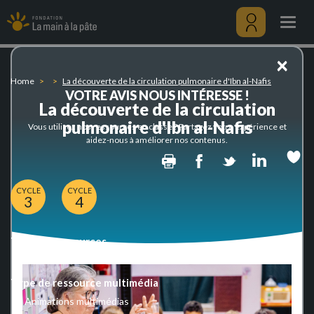
La
Skip
découverte
to
Togg
de
main
navig
la
content
Menu
×
circulation
utilisateu
pulmonaire
Home
La découverte de la circulation pulmonaire d'Ibn al-Nafis
d'Ibn
VOTRE AVIS NOUS INTÉRESSE !
al-
La découverte de la circulation
Nafis
pulmonaire d'Ibn al-Nafis
Vous utilisez nos ressources en classe ? Partagez votre expérience et
aidez-nous à améliorer nos contenus.
Print
Facebook
Twitter
Linked
CYCLE
CYCLE
3
4
Type de ressources
Multimédia Resource
Type de ressource multimédia
Animations multimédias