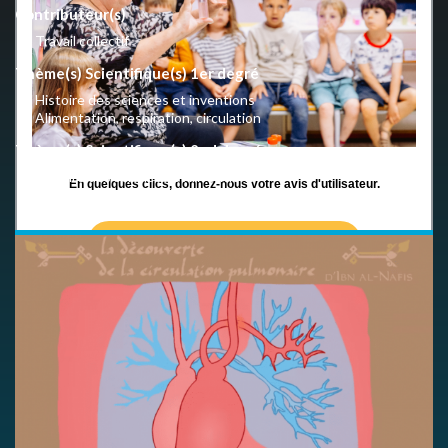
Contributeur(s)
Travail collectif
Thème(s) Scientifique(s) 1er degré
Histoire des sciences et inventions
Alimentation, respiration, circulation
Thème(s) Scientifique(s) 2nd degré
Histoire des sciences et inventions
En quelques clics, donnez-nous votre avis d'utilisateur.
Alimentation, respiration, circulation
LIEN VERS LE QUESTIONNAIRE