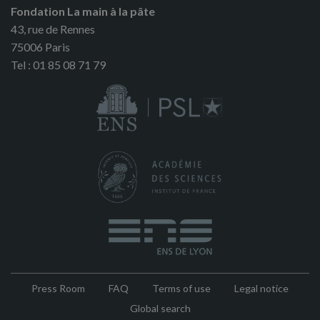
Fondation La main à la pâte
43, rue de Rennes
75006 Paris
Tel : 01 85 08 71 79
Press Room
FAQ
Terms of use
Legal notice
Pied
Global search