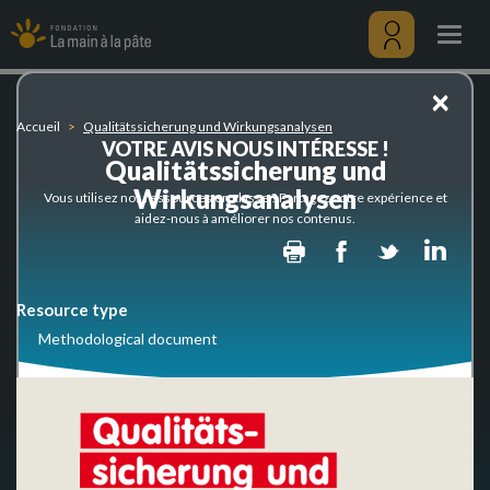
Qualitätssicherung
Skip
und
to
Togg
Wirkungsanalysen
main
navig
content
Menu
×
utilisateu
Accueil
Qualitätssicherung und Wirkungsanalysen
VOTRE AVIS NOUS INTÉRESSE !
Qualitätssicherung und
Wirkungsanalysen
Vous utilisez nos ressources en classe ? Partagez votre expérience et
aidez-nous à améliorer nos contenus.
Print
Facebook
Twitter
Lin
Resource type
Methodological document