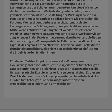
Auswirkungen auf das Lernen der Lehrkräfte und auf die
Lernergebnisse der Schüler_innen bewerten. Um diese Wirkungen
der beruflichen Aus- und Weiterbildung zu beurteilen, muss
gewährleistet sein, dass die Gestaltung der Wirkungsanalyse ein
genaues und aussagekräftiges Feedback liefert. Die professionelle
Fort- und Weiterbildung verbessert nicht automatisch die
Lernergebnisse der Schüler_innen, dies geschieht im besonderen
Maße, wenn Lehrkräfte dazu angeleitet werden, reflektierende
Praktiker_innen zu werden. Dazu müssen sie das erworbene Wissen
aufgreifen, es in der Praxis umsetzen und dann bewerten, ob dies zu
den beabsichtigten Wirkungen führte. Falls die Lehrkraft nicht in der
Lage ist, das eigene Lernen effektiv zu bewerten und zu reflektieren,
dann hat das möglicherweise nicht den beabsichtigten Einfluss auf
die Ergebnisse der Schüler_innen.
Für diesen Teil des Projekts haben wir die Wirkungs- und
Evaluierungsprozesse untersucht, die in jedem der fünf beteiligten
Länder stattfinden, und diejenigen Prozesse herausgearbeitet, die
für exemplarische Evaluierungsverfahren geeignet sind. Zu diesem
Zweck trafen wir uns als Fokusgruppe, in der wir bewährte Praktiken
aus den fünf beteiligten Ländern ausgetauscht sowie die
erfolgreichsten in jedem Land ermittelt haben.