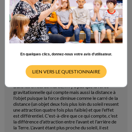
En vous remerciant par avance pour votre aide
Bien cordialement
André
Mon 13/03/23 - 14:54
En quelques clics, donnez-nous votre avis d'utilisateur.
Marées
LIEN VERS LE QUESTIONNAIRE
Bonjour,
Dans les effets de marée, il n'y a pas que la force
gravitationnelle qui compte mais aussi la distance à
l'objet puisque la force diminue comme le carré de la
distance (un objet deux fois plus loin du soleil ressent
une attraction quatre fois plus faible) et que l'effet
est différentiel. C'est-à-dire que ce qui compte, c'est
la différence d'attraction entre l'avant et l'arrière de
la Terre. L'avant étant plus proche du soleil, il est