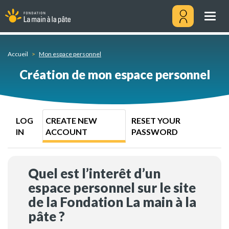
Create
Skip
new
to
Togg
account
main
navig
content
Menu
utilisateu
Accueil
Mon espace personnel
Création de mon espace personnel
Primary
LOG
CREATE NEW
RESET YOUR
tabs
IN
ACCOUNT
PASSWORD
Quel est l’interêt d’un
espace personnel sur le site
de la Fondation La main à la
pâte ?