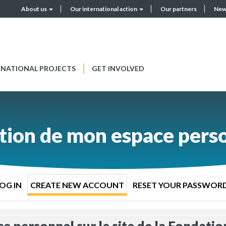
About us
Our international action
Our partners
New
Header
menu
RNATIONAL PROJECTS
GET INVOLVED
tion de mon espace pers
OG IN
CREATE NEW ACCOUNT
RESET YOUR PASSWOR