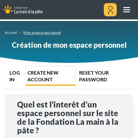
Create
Skip
new
to
Togg
account
main
navig
content
Menu
utilisateu
Accueil
Mon espace personnel
Création de mon espace personnel
Primary
LOG
CREATE NEW
RESET YOUR
tabs
IN
ACCOUNT
PASSWORD
Quel est l’interêt d’un
espace personnel sur le site
de la Fondation La main à la
pâte ?