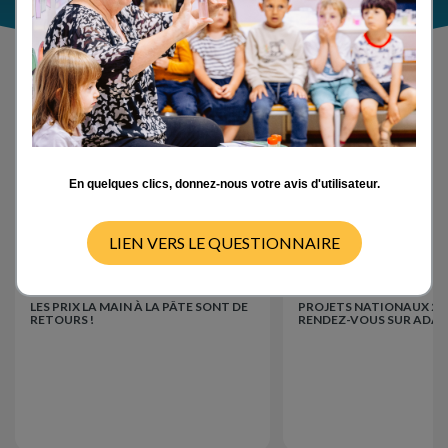
Actualités
En quelques clics, donnez-nous votre avis d'utilisateur.
LIEN VERS LE QUESTIONNAIRE
Événements
Événements
15/07/2026
LES PRIX LA MAIN À LA PÂTE SONT DE
PROJETS NATIONAUX 202
RETOURS !
RENDEZ-VOUS SUR ADAGE