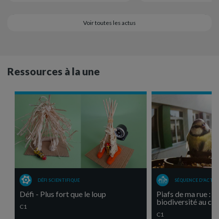
Voir toutes les actus
Ressources à la une
DÉFI SCIENTIFIQUE
SÉQUENCE D'ACTIV
Défi - Plus fort que le loup
Piafs de ma rue : un
biodiversité au cyc
C1
C1